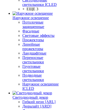
Светодиодные
светильники ICLED
+ ЕЩЕ 3
Наружное освещение
Потолочные
защищенные
Фасадные
Световые эффекты
Прожекторы
Линейные
прожекторы
Ландшафтные
Переносные
светильники
Грунтовые
светильники
Подводные
светильники
Наружное освещение
ICLED
Светодиодный декор
Гибкий неон [ARL]
Дюралайт [ARD]