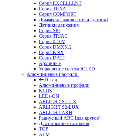
Серия EXCELLENT
Серия TUYA
Серия COMFORT
Диммеры, выключатели [датчик]
Датчики движения
Серия SPI
Серия TRIAC
Серия 0-10V
Серия DMX512
Серия KNX
Серия DALI
Архивные
Управление светом ICLED
Алюминиевые профили
Назад
Алюминиевые профили
KLUS
LEDs-ON
ARLIGHT S-LUX
ARLIGHT S2-LUX
ARLIGHT ARH
Радиусный ARC [для кругов]
Для натяжных потолков
TOP
ALM