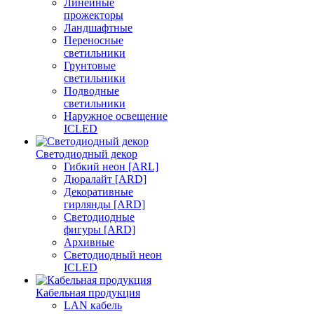
Линейные
прожекторы
Ландшафтные
Переносные
светильники
Грунтовые
светильники
Подводные
светильники
Наружное освещение
ICLED
Светодиодный декор
Гибкий неон [ARL]
Дюралайт [ARD]
Декоративные
гирлянды [ARD]
Светодиодные
фигуры [ARD]
Архивные
Светодиодный неон
ICLED
Кабельная продукция
LAN кабель