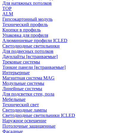
Для натяжных потолков
TOP
ALM
Гипсокартонный модуль
Технический профиль
Кнопки в профиль
Упаковка для профиля
Алюминиевые профили ICLED
Светодиодные светильники
Для подвесных потолков
Даунлайты [встраиваемые]
Трековые системы
Тонкие панели [встраиваемые]
Интерьерные
Магнитная система MAG
Модульные системы
Линейные системы
Для подсветки стен, пола
Мебельные
Технический свет
Светодиодные лампы
Светодиодные светильники ICLED
Наружное освещение
Потолочные защищенные
Фасадные