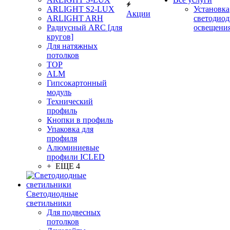
ARLIGHT S2-LUX
Установка
Акции
ARLIGHT ARH
светодиод
Радиусный ARC [для
освещени
кругов]
Для натяжных
потолков
TOP
ALM
Гипсокартонный
модуль
Технический
профиль
Кнопки в профиль
Упаковка для
профиля
Алюминиевые
профили ICLED
+ ЕЩЕ 4
Светодиодные
светильники
Для подвесных
потолков