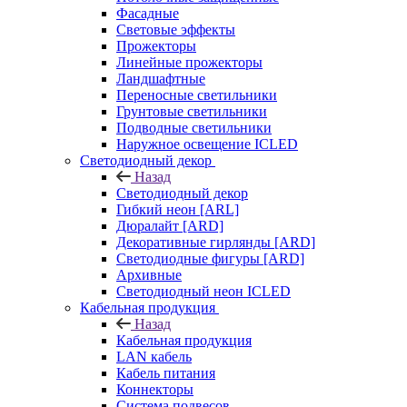
Фасадные
Световые эффекты
Прожекторы
Линейные прожекторы
Ландшафтные
Переносные светильники
Грунтовые светильники
Подводные светильники
Наружное освещение ICLED
Светодиодный декор
Назад
Светодиодный декор
Гибкий неон [ARL]
Дюралайт [ARD]
Декоративные гирлянды [ARD]
Светодиодные фигуры [ARD]
Архивные
Светодиодный неон ICLED
Кабельная продукция
Назад
Кабельная продукция
LAN кабель
Кабель питания
Коннекторы
Система подвесов