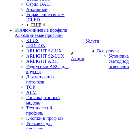
Серия DALI
Архивные
Управление светом
ICLED
+ ЕЩЕ 4
Алюминиевые профили
KLUS
Услуги
LEDs-ON
ARLIGHT S-LUX
Все услуги
ARLIGHT S2-LUX
Установка
Акции
ARLIGHT ARH
светодиод
Радиусный ARC [для
освещени
кругов]
Для натяжных
потолков
TOP
ALM
Гипсокартонный
модуль
Технический
профиль
Кнопки в профиль
Упаковка для
профиля