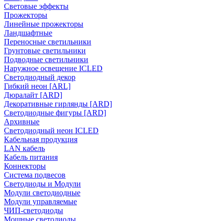
Световые эффекты
Прожекторы
Линейные прожекторы
Ландшафтные
Переносные светильники
Грунтовые светильники
Подводные светильники
Наружное освещение ICLED
Светодиодный декор
Гибкий неон [ARL]
Дюралайт [ARD]
Декоративные гирлянды [ARD]
Светодиодные фигуры [ARD]
Архивные
Светодиодный неон ICLED
Кабельная продукция
LAN кабель
Кабель питания
Коннекторы
Система подвесов
Светодиоды и Модули
Модули светодиодные
Модули управляемые
ЧИП-светодиоды
Мощные светодиоды