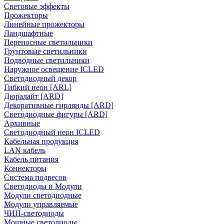
Световые эффекты
Прожекторы
Линейные прожекторы
Ландшафтные
Переносные светильники
Грунтовые светильники
Подводные светильники
Наружное освещение ICLED
Светодиодный декор
Гибкий неон [ARL]
Дюралайт [ARD]
Декоративные гирлянды [ARD]
Светодиодные фигуры [ARD]
Архивные
Светодиодный неон ICLED
Кабельная продукция
LAN кабель
Кабель питания
Коннекторы
Система подвесов
Светодиоды и Модули
Модули светодиодные
Модули управляемые
ЧИП-светодиоды
Мощные светодиоды