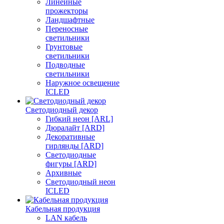
Линейные
прожекторы
Ландшафтные
Переносные
светильники
Грунтовые
светильники
Подводные
светильники
Наружное освещение
ICLED
Светодиодный декор
Гибкий неон [ARL]
Дюралайт [ARD]
Декоративные
гирлянды [ARD]
Светодиодные
фигуры [ARD]
Архивные
Светодиодный неон
ICLED
Кабельная продукция
LAN кабель