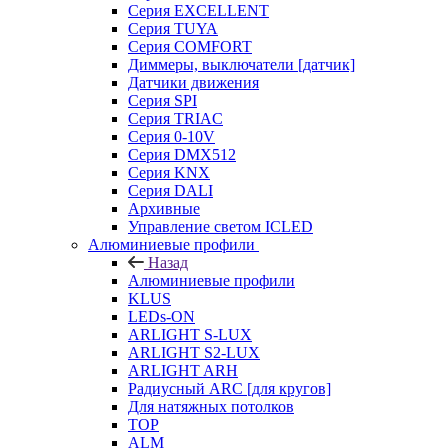
Серия EXCELLENT
Серия TUYA
Серия COMFORT
Диммеры, выключатели [датчик]
Датчики движения
Серия SPI
Серия TRIAC
Серия 0-10V
Серия DMX512
Серия KNX
Серия DALI
Архивные
Управление светом ICLED
Алюминиевые профили
Назад
Алюминиевые профили
KLUS
LEDs-ON
ARLIGHT S-LUX
ARLIGHT S2-LUX
ARLIGHT ARH
Радиусный ARC [для кругов]
Для натяжных потолков
TOP
ALM