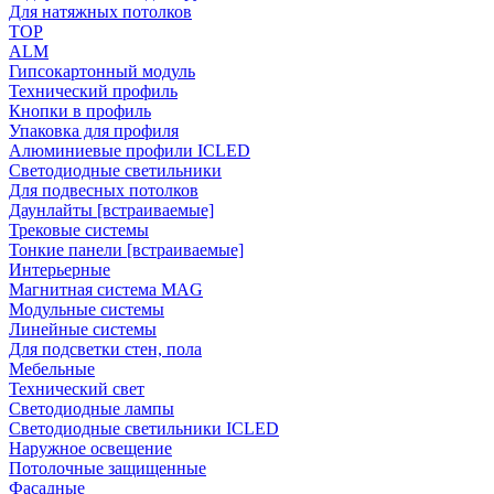
Для натяжных потолков
TOP
ALM
Гипсокартонный модуль
Технический профиль
Кнопки в профиль
Упаковка для профиля
Алюминиевые профили ICLED
Светодиодные светильники
Для подвесных потолков
Даунлайты [встраиваемые]
Трековые системы
Тонкие панели [встраиваемые]
Интерьерные
Магнитная система MAG
Модульные системы
Линейные системы
Для подсветки стен, пола
Мебельные
Технический свет
Светодиодные лампы
Светодиодные светильники ICLED
Наружное освещение
Потолочные защищенные
Фасадные