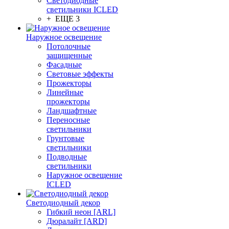
Светодиодные
светильники ICLED
+ ЕЩЕ 3
Наружное освещение
Потолочные
защищенные
Фасадные
Световые эффекты
Прожекторы
Линейные
прожекторы
Ландшафтные
Переносные
светильники
Грунтовые
светильники
Подводные
светильники
Наружное освещение
ICLED
Светодиодный декор
Гибкий неон [ARL]
Дюралайт [ARD]