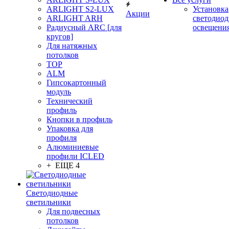
ARLIGHT S2-LUX
Установка
Акции
ARLIGHT ARH
светодиод
Радиусный ARC [для
освещени
кругов]
Для натяжных
потолков
TOP
ALM
Гипсокартонный
модуль
Технический
профиль
Кнопки в профиль
Упаковка для
профиля
Алюминиевые
профили ICLED
+ ЕЩЕ 4
Светодиодные
светильники
Для подвесных
потолков