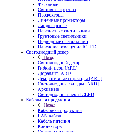
Фасадные
Световые эффекты
Прожекторы
Линейные прожекторы
Ландшафтные
Переносные светильники
Грунтовые светильники
Подводные светильники
Наружное освещение ICLED
Светодиодный декор
Назад
Светодиодный декор
Гибкий неон [ARL]
Дюралайт [ARD]
Декоративные гирлянды [ARD]
Светодиодные фигуры [ARD]
Архивные
Светодиодный неон ICLED
Кабельная продукция
Назад
Кабельная продукция
LAN кабель
Кабель питания
Коннекторы
Система подвесов