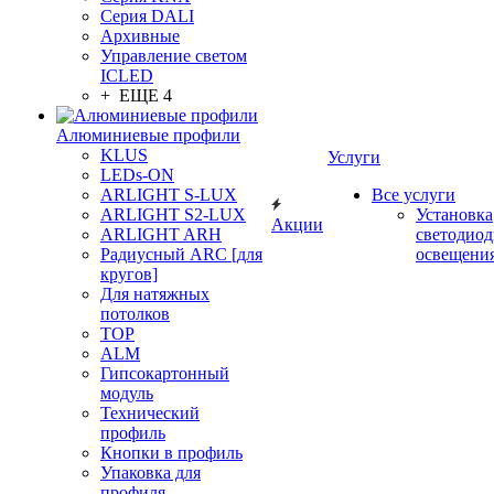
Серия DALI
Архивные
Управление светом
ICLED
+ ЕЩЕ 4
Алюминиевые профили
KLUS
Услуги
LEDs-ON
ARLIGHT S-LUX
Все услуги
ARLIGHT S2-LUX
Установка
Акции
ARLIGHT ARH
светодиод
Радиусный ARC [для
освещени
кругов]
Для натяжных
потолков
TOP
ALM
Гипсокартонный
модуль
Технический
профиль
Кнопки в профиль
Упаковка для
профиля