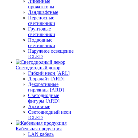
Линейные
прожекторы
Ландшафтные
Переносные
светильники
Грунтовые
светильники
Подводные
светильники
Наружное освещение
ICLED
Светодиодный декор
Гибкий неон [ARL]
Дюралайт [ARD]
Декоративные
гирлянды [ARD]
Светодиодные
фигуры [ARD]
Архивные
Светодиодный неон
ICLED
Кабельная продукция
LAN кабель