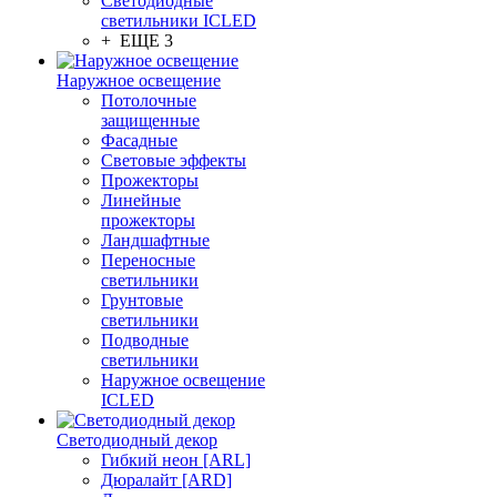
Светодиодные
светильники ICLED
+ ЕЩЕ 3
Наружное освещение
Потолочные
защищенные
Фасадные
Световые эффекты
Прожекторы
Линейные
прожекторы
Ландшафтные
Переносные
светильники
Грунтовые
светильники
Подводные
светильники
Наружное освещение
ICLED
Светодиодный декор
Гибкий неон [ARL]
Дюралайт [ARD]