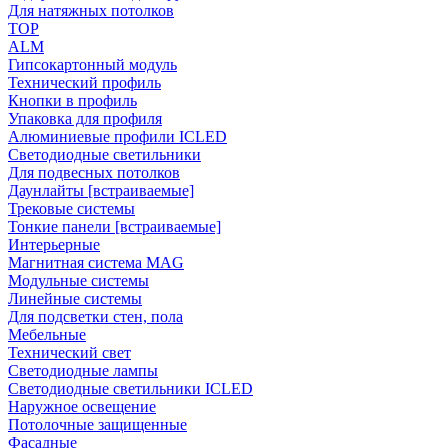
Для натяжных потолков
TOP
ALM
Гипсокартонный модуль
Технический профиль
Кнопки в профиль
Упаковка для профиля
Алюминиевые профили ICLED
Светодиодные светильники
Для подвесных потолков
Даунлайты [встраиваемые]
Трековые системы
Тонкие панели [встраиваемые]
Интерьерные
Магнитная система MAG
Модульные системы
Линейные системы
Для подсветки стен, пола
Мебельные
Технический свет
Светодиодные лампы
Светодиодные светильники ICLED
Наружное освещение
Потолочные защищенные
Фасадные