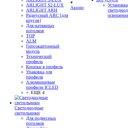
ARLIGHT S2-LUX
Установка
Акции
ARLIGHT ARH
светодиод
Радиусный ARC [для
освещени
кругов]
Для натяжных
потолков
TOP
ALM
Гипсокартонный
модуль
Технический
профиль
Кнопки в профиль
Упаковка для
профиля
Алюминиевые
профили ICLED
+ ЕЩЕ 4
Светодиодные
светильники
Для подвесных
потолков