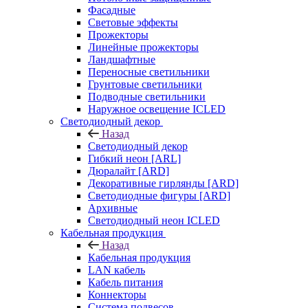
Фасадные
Световые эффекты
Прожекторы
Линейные прожекторы
Ландшафтные
Переносные светильники
Грунтовые светильники
Подводные светильники
Наружное освещение ICLED
Светодиодный декор
Назад
Светодиодный декор
Гибкий неон [ARL]
Дюралайт [ARD]
Декоративные гирлянды [ARD]
Светодиодные фигуры [ARD]
Архивные
Светодиодный неон ICLED
Кабельная продукция
Назад
Кабельная продукция
LAN кабель
Кабель питания
Коннекторы
Система подвесов