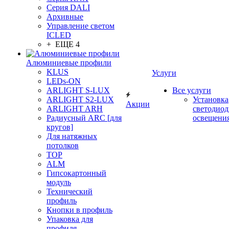
Серия DALI
Архивные
Управление светом
ICLED
+ ЕЩЕ 4
Алюминиевые профили
KLUS
Услуги
LEDs-ON
ARLIGHT S-LUX
Все услуги
ARLIGHT S2-LUX
Установка
Акции
ARLIGHT ARH
светодиод
Радиусный ARC [для
освещени
кругов]
Для натяжных
потолков
TOP
ALM
Гипсокартонный
модуль
Технический
профиль
Кнопки в профиль
Упаковка для
профиля