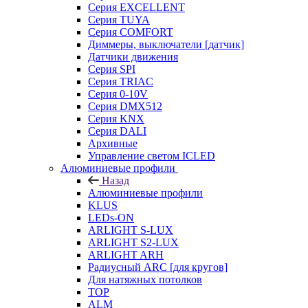
Серия EXCELLENT
Серия TUYA
Серия COMFORT
Диммеры, выключатели [датчик]
Датчики движения
Серия SPI
Серия TRIAC
Серия 0-10V
Серия DMX512
Серия KNX
Серия DALI
Архивные
Управление светом ICLED
Алюминиевые профили
Назад
Алюминиевые профили
KLUS
LEDs-ON
ARLIGHT S-LUX
ARLIGHT S2-LUX
ARLIGHT ARH
Радиусный ARC [для кругов]
Для натяжных потолков
TOP
ALM