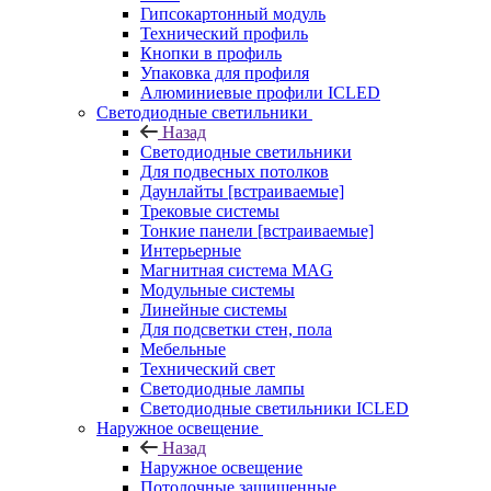
Гипсокартонный модуль
Технический профиль
Кнопки в профиль
Упаковка для профиля
Алюминиевые профили ICLED
Светодиодные светильники
Назад
Светодиодные светильники
Для подвесных потолков
Даунлайты [встраиваемые]
Трековые системы
Тонкие панели [встраиваемые]
Интерьерные
Магнитная система MAG
Модульные системы
Линейные системы
Для подсветки стен, пола
Мебельные
Технический свет
Светодиодные лампы
Светодиодные светильники ICLED
Наружное освещение
Назад
Наружное освещение
Потолочные защищенные