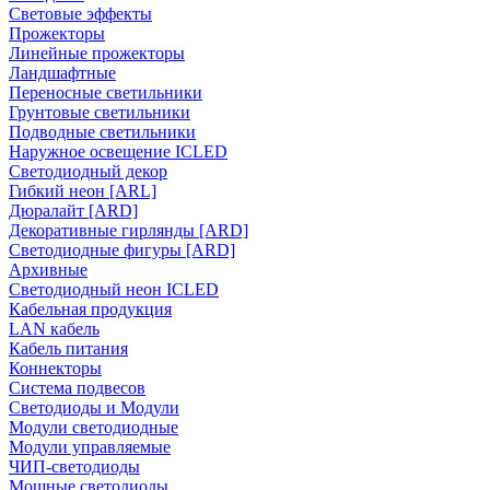
Световые эффекты
Прожекторы
Линейные прожекторы
Ландшафтные
Переносные светильники
Грунтовые светильники
Подводные светильники
Наружное освещение ICLED
Светодиодный декор
Гибкий неон [ARL]
Дюралайт [ARD]
Декоративные гирлянды [ARD]
Светодиодные фигуры [ARD]
Архивные
Светодиодный неон ICLED
Кабельная продукция
LAN кабель
Кабель питания
Коннекторы
Система подвесов
Светодиоды и Модули
Модули светодиодные
Модули управляемые
ЧИП-светодиоды
Мощные светодиоды