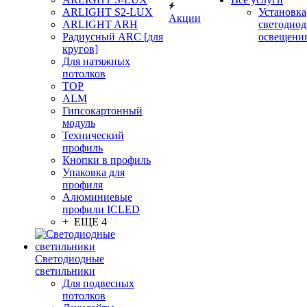
ARLIGHT S2-LUX
Установка
Акции
ARLIGHT ARH
светодиод
Радиусный ARC [для
освещени
кругов]
Для натяжных
потолков
TOP
ALM
Гипсокартонный
модуль
Технический
профиль
Кнопки в профиль
Упаковка для
профиля
Алюминиевые
профили ICLED
+ ЕЩЕ 4
Светодиодные
светильники
Для подвесных
потолков