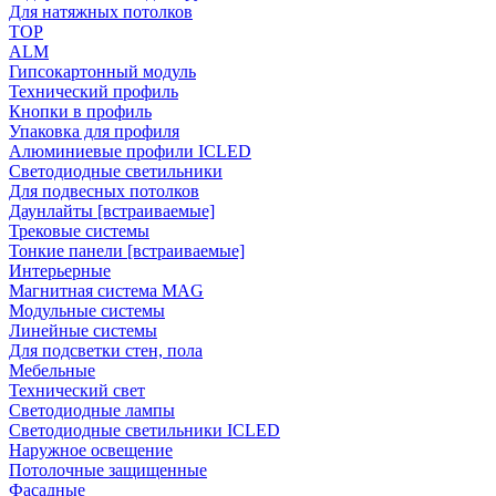
Для натяжных потолков
TOP
ALM
Гипсокартонный модуль
Технический профиль
Кнопки в профиль
Упаковка для профиля
Алюминиевые профили ICLED
Светодиодные светильники
Для подвесных потолков
Даунлайты [встраиваемые]
Трековые системы
Тонкие панели [встраиваемые]
Интерьерные
Магнитная система MAG
Модульные системы
Линейные системы
Для подсветки стен, пола
Мебельные
Технический свет
Светодиодные лампы
Светодиодные светильники ICLED
Наружное освещение
Потолочные защищенные
Фасадные