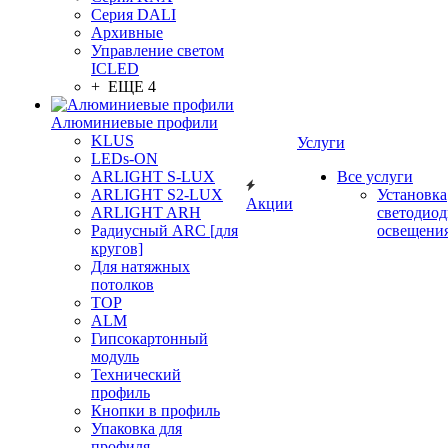
Серия DALI
Архивные
Управление светом
ICLED
+ ЕЩЕ 4
Алюминиевые профили
KLUS
Услуги
LEDs-ON
ARLIGHT S-LUX
Все услуги
ARLIGHT S2-LUX
Установка
Акции
ARLIGHT ARH
светодиод
Радиусный ARC [для
освещени
кругов]
Для натяжных
потолков
TOP
ALM
Гипсокартонный
модуль
Технический
профиль
Кнопки в профиль
Упаковка для
профиля