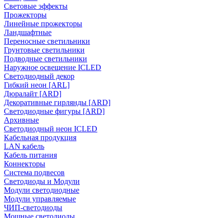
Световые эффекты
Прожекторы
Линейные прожекторы
Ландшафтные
Переносные светильники
Грунтовые светильники
Подводные светильники
Наружное освещение ICLED
Светодиодный декор
Гибкий неон [ARL]
Дюралайт [ARD]
Декоративные гирлянды [ARD]
Светодиодные фигуры [ARD]
Архивные
Светодиодный неон ICLED
Кабельная продукция
LAN кабель
Кабель питания
Коннекторы
Система подвесов
Светодиоды и Модули
Модули светодиодные
Модули управляемые
ЧИП-светодиоды
Мощные светодиоды