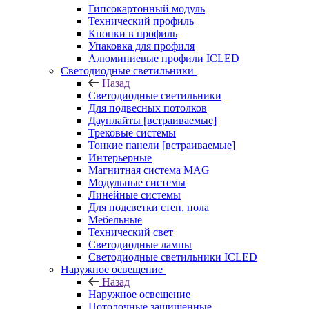
Гипсокартонный модуль
Технический профиль
Кнопки в профиль
Упаковка для профиля
Алюминиевые профили ICLED
Светодиодные светильники
Назад
Светодиодные светильники
Для подвесных потолков
Даунлайты [встраиваемые]
Трековые системы
Тонкие панели [встраиваемые]
Интерьерные
Магнитная система MAG
Модульные системы
Линейные системы
Для подсветки стен, пола
Мебельные
Технический свет
Светодиодные лампы
Светодиодные светильники ICLED
Наружное освещение
Назад
Наружное освещение
Потолочные защищенные