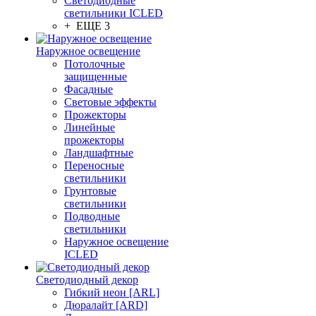
Светодиодные
светильники ICLED
+ ЕЩЕ 3
Наружное освещение
Потолочные
защищенные
Фасадные
Световые эффекты
Прожекторы
Линейные
прожекторы
Ландшафтные
Переносные
светильники
Грунтовые
светильники
Подводные
светильники
Наружное освещение
ICLED
Светодиодный декор
Гибкий неон [ARL]
Дюралайт [ARD]