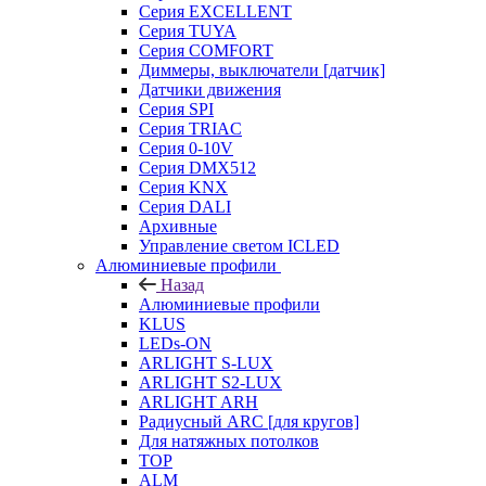
Серия EXCELLENT
Серия TUYA
Серия COMFORT
Диммеры, выключатели [датчик]
Датчики движения
Серия SPI
Серия TRIAC
Серия 0-10V
Серия DMX512
Серия KNX
Серия DALI
Архивные
Управление светом ICLED
Алюминиевые профили
Назад
Алюминиевые профили
KLUS
LEDs-ON
ARLIGHT S-LUX
ARLIGHT S2-LUX
ARLIGHT ARH
Радиусный ARC [для кругов]
Для натяжных потолков
TOP
ALM