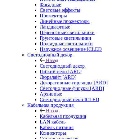
Фасадные
Световые эффекты
Прожекторы
Линейные прожекторы
Ландшафтные
Переносные светильники
Грунтовые светильники
Подводные светильники
Наружное освещение ICLED
Светодиодный декор
Назад
Светодиодный декор
Гибкий неон [ARL]
Дюралайт [ARD]
Декоративные гирлянды [ARD]
Светодиодные фигуры [ARD]
Архивные
Светодиодный неон ICLED
Кабельная продукция
Назад
Кабельная продукция
LAN кабель
Кабель питания
Коннекторы
Система подвесов