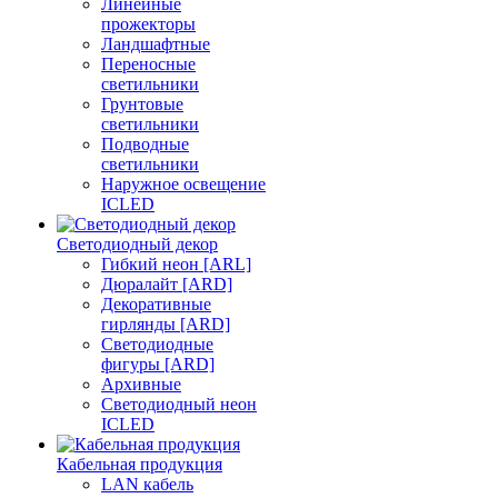
Линейные
прожекторы
Ландшафтные
Переносные
светильники
Грунтовые
светильники
Подводные
светильники
Наружное освещение
ICLED
Светодиодный декор
Гибкий неон [ARL]
Дюралайт [ARD]
Декоративные
гирлянды [ARD]
Светодиодные
фигуры [ARD]
Архивные
Светодиодный неон
ICLED
Кабельная продукция
LAN кабель