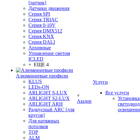
[датчик]
Датчики движения
Серия SPI
Серия TRIAC
Серия 0-10V
Серия DMX512
Серия KNX
Серия DALI
Архивные
Управление светом
ICLED
+ ЕЩЕ 4
Алюминиевые профили
KLUS
Услуги
LEDs-ON
ARLIGHT S-LUX
Все услуги
ARLIGHT S2-LUX
Установка
Акции
ARLIGHT ARH
светодиод
Радиусный ARC [для
освещени
кругов]
Для натяжных
потолков
TOP
ALM