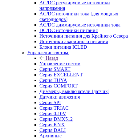
AC/DC регулируемые источники
напряжения
AC/DC источники тока [для мощных
светодиодов]
AC/DC диммируемые источники тока
DC/DC источники питания
Источники питания для Крайнего Севера
Источники аварийного питания
Блоки питания ICLED
Управление светом
Назад
Управление светом
Серия SMART
Серия EXCELLENT
Серия TUYA
Серия COMFORT
Диммеры, выключатели [датчик]
Датчики движения
Серия SPI
Серия TRIAC
Серия 0-10V
Серия DMX512
Серия KNX
Серия DALI
Архивные