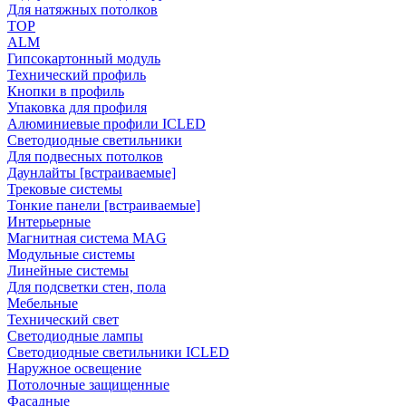
Для натяжных потолков
TOP
ALM
Гипсокартонный модуль
Технический профиль
Кнопки в профиль
Упаковка для профиля
Алюминиевые профили ICLED
Светодиодные светильники
Для подвесных потолков
Даунлайты [встраиваемые]
Трековые системы
Тонкие панели [встраиваемые]
Интерьерные
Магнитная система MAG
Модульные системы
Линейные системы
Для подсветки стен, пола
Мебельные
Технический свет
Светодиодные лампы
Светодиодные светильники ICLED
Наружное освещение
Потолочные защищенные
Фасадные