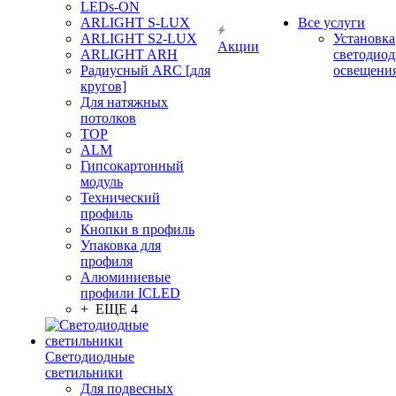
LEDs-ON
ARLIGHT S-LUX
Все услуги
ARLIGHT S2-LUX
Установка
Акции
ARLIGHT ARH
светодиод
Радиусный ARC [для
освещени
кругов]
Для натяжных
потолков
TOP
ALM
Гипсокартонный
модуль
Технический
профиль
Кнопки в профиль
Упаковка для
профиля
Алюминиевые
профили ICLED
+ ЕЩЕ 4
Светодиодные
светильники
Для подвесных