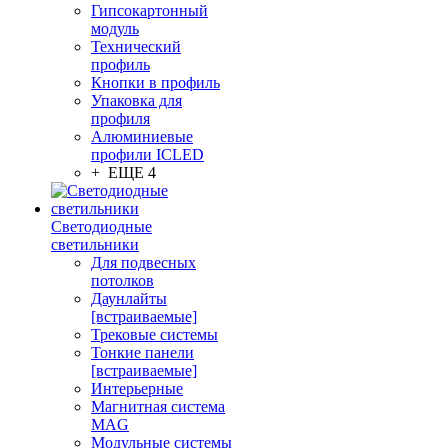
Гипсокартонный
модуль
Технический
профиль
Кнопки в профиль
Упаковка для
профиля
Алюминиевые
профили ICLED
+ ЕЩЕ 4
Светодиодные
светильники
Для подвесных
потолков
Даунлайты
[встраиваемые]
Трековые системы
Тонкие панели
[встраиваемые]
Интерьерные
Магнитная система
MAG
Модульные системы