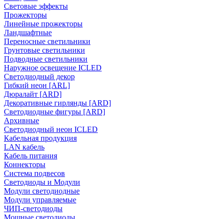
Световые эффекты
Прожекторы
Линейные прожекторы
Ландшафтные
Переносные светильники
Грунтовые светильники
Подводные светильники
Наружное освещение ICLED
Светодиодный декор
Гибкий неон [ARL]
Дюралайт [ARD]
Декоративные гирлянды [ARD]
Светодиодные фигуры [ARD]
Архивные
Светодиодный неон ICLED
Кабельная продукция
LAN кабель
Кабель питания
Коннекторы
Система подвесов
Светодиоды и Модули
Модули светодиодные
Модули управляемые
ЧИП-светодиоды
Мощные светодиоды