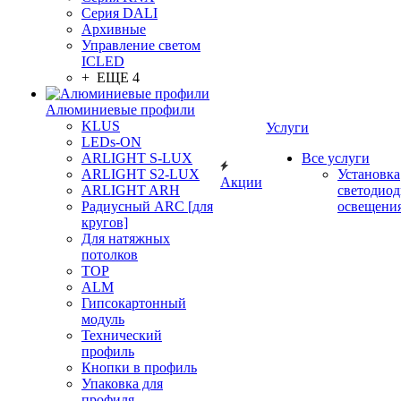
Серия DALI
Архивные
Управление светом
ICLED
+ ЕЩЕ 4
Алюминиевые профили
KLUS
Услуги
LEDs-ON
ARLIGHT S-LUX
Все услуги
ARLIGHT S2-LUX
Установка
Акции
ARLIGHT ARH
светодиод
Радиусный ARC [для
освещени
кругов]
Для натяжных
потолков
TOP
ALM
Гипсокартонный
модуль
Технический
профиль
Кнопки в профиль
Упаковка для
профиля