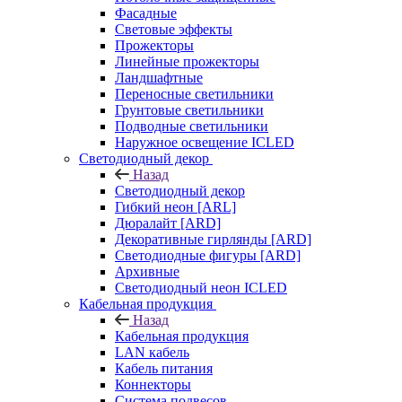
Фасадные
Световые эффекты
Прожекторы
Линейные прожекторы
Ландшафтные
Переносные светильники
Грунтовые светильники
Подводные светильники
Наружное освещение ICLED
Светодиодный декор
Назад
Светодиодный декор
Гибкий неон [ARL]
Дюралайт [ARD]
Декоративные гирлянды [ARD]
Светодиодные фигуры [ARD]
Архивные
Светодиодный неон ICLED
Кабельная продукция
Назад
Кабельная продукция
LAN кабель
Кабель питания
Коннекторы
Система подвесов