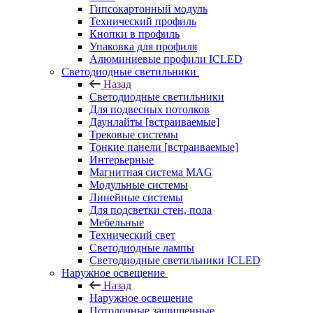
Гипсокартонный модуль
Технический профиль
Кнопки в профиль
Упаковка для профиля
Алюминиевые профили ICLED
Светодиодные светильники
Назад
Светодиодные светильники
Для подвесных потолков
Даунлайты [встраиваемые]
Трековые системы
Тонкие панели [встраиваемые]
Интерьерные
Магнитная система MAG
Модульные системы
Линейные системы
Для подсветки стен, пола
Мебельные
Технический свет
Светодиодные лампы
Светодиодные светильники ICLED
Наружное освещение
Назад
Наружное освещение
Потолочные защищенные