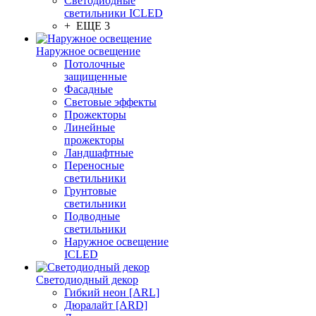
Светодиодные
светильники ICLED
+ ЕЩЕ 3
Наружное освещение
Потолочные
защищенные
Фасадные
Световые эффекты
Прожекторы
Линейные
прожекторы
Ландшафтные
Переносные
светильники
Грунтовые
светильники
Подводные
светильники
Наружное освещение
ICLED
Светодиодный декор
Гибкий неон [ARL]
Дюралайт [ARD]