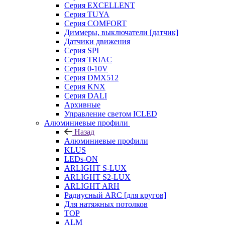
Серия EXCELLENT
Серия TUYA
Серия COMFORT
Диммеры, выключатели [датчик]
Датчики движения
Серия SPI
Серия TRIAC
Серия 0-10V
Серия DMX512
Серия KNX
Серия DALI
Архивные
Управление светом ICLED
Алюминиевые профили
Назад
Алюминиевые профили
KLUS
LEDs-ON
ARLIGHT S-LUX
ARLIGHT S2-LUX
ARLIGHT ARH
Радиусный ARC [для кругов]
Для натяжных потолков
TOP
ALM