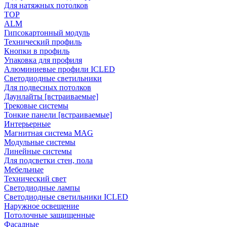
Для натяжных потолков
TOP
ALM
Гипсокартонный модуль
Технический профиль
Кнопки в профиль
Упаковка для профиля
Алюминиевые профили ICLED
Светодиодные светильники
Для подвесных потолков
Даунлайты [встраиваемые]
Трековые системы
Тонкие панели [встраиваемые]
Интерьерные
Магнитная система MAG
Модульные системы
Линейные системы
Для подсветки стен, пола
Мебельные
Технический свет
Светодиодные лампы
Светодиодные светильники ICLED
Наружное освещение
Потолочные защищенные
Фасадные