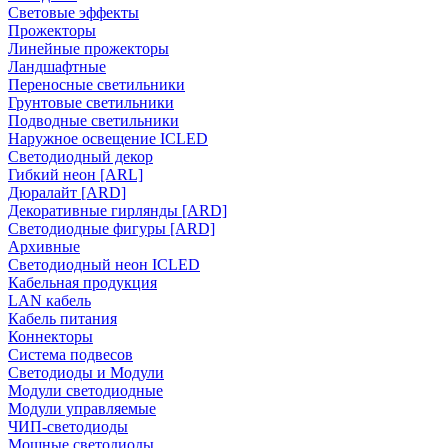
Световые эффекты
Прожекторы
Линейные прожекторы
Ландшафтные
Переносные светильники
Грунтовые светильники
Подводные светильники
Наружное освещение ICLED
Светодиодный декор
Гибкий неон [ARL]
Дюралайт [ARD]
Декоративные гирлянды [ARD]
Светодиодные фигуры [ARD]
Архивные
Светодиодный неон ICLED
Кабельная продукция
LAN кабель
Кабель питания
Коннекторы
Система подвесов
Светодиоды и Модули
Модули светодиодные
Модули управляемые
ЧИП-светодиоды
Мощные светодиоды