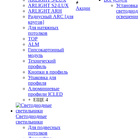
ARLIGHT S2-LUX
Установка
Акции
ARLIGHT ARH
светодиод
Радиусный ARC [для
освещени
кругов]
Для натяжных
потолков
TOP
ALM
Гипсокартонный
модуль
Технический
профиль
Кнопки в профиль
Упаковка для
профиля
Алюминиевые
профили ICLED
+ ЕЩЕ 4
Светодиодные
светильники
Для подвесных
потолков