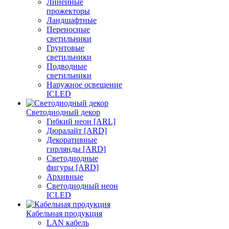
Линейные
прожекторы
Ландшафтные
Переносные
светильники
Грунтовые
светильники
Подводные
светильники
Наружное освещение
ICLED
Светодиодный декор
Гибкий неон [ARL]
Дюралайт [ARD]
Декоративные
гирлянды [ARD]
Светодиодные
фигуры [ARD]
Архивные
Светодиодный неон
ICLED
Кабельная продукция
LAN кабель